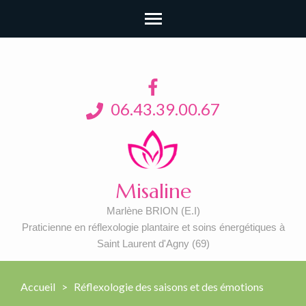
06.43.39.00.67
Misaline
Marlène BRION (E.I)
Praticienne en réflexologie plantaire et soins énergétiques à
Saint Laurent d'Agny (69)
Accueil
>
Réflexologie des saisons et des émotions