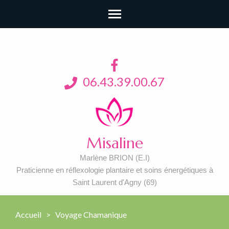
06.43.39.00.67
Misaline
Marlène BRION (E.I)
Praticienne en réflexologie plantaire et soins énergétiques à
Saint Laurent d'Agny (69)
Accueil
>
Voyage Chamanique