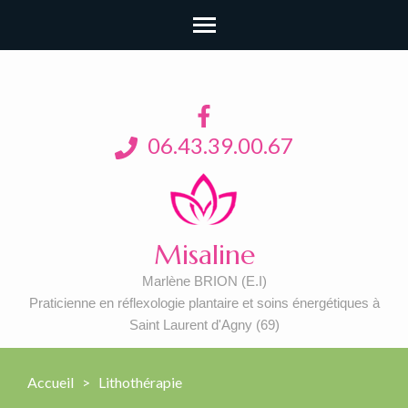
06.43.39.00.67
Misaline
Marlène BRION (E.I)
Praticienne en réflexologie plantaire et soins énergétiques à
Saint Laurent d'Agny (69)
Accueil
>
Lithothérapie