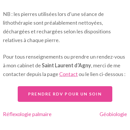
NB : les pierres utilisées lors d’une séance de
lithothérapie sont préalablement nettoyées,
déchargées et rechargées selon les dispositions
relatives à chaque pierre.
Pour tous renseignements ou prendre un rendez-vous
à mon cabinet de
Saint Laurent d’Agny
, merci de me
contacter depuis la page
Contact
ou le lien ci-dessous :
PRENDRE RDV POUR UN SOIN
Navigation
Réflexologie palmaire
Géobiologie
de