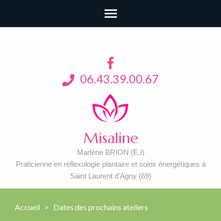
06.43.39.00.67
Misaline
Marlène BRION (E.I)
Praticienne en réflexologie plantaire et soins énergétiques à
Saint Laurent d'Agny (69)
Accueil
>
Dates des prochains ateliers