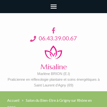
06.43.39.00.67
Misaline
Marlène BRION (E.I)
Praticienne en réflexologie plantaire et soins énergétiques à
Saint Laurent d'Agny (69)
Accueil
>
Salon du Bien-Etre à Grigny sur Rhône en