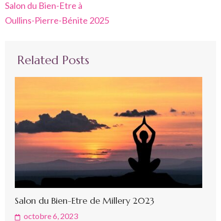
Navigation
Salon du Bien-Etre à
de
Oullins-Pierre-Bénite 2025
l’article
Related Posts
Salon du Bien-Etre de Millery 2023
octobre 6, 2023