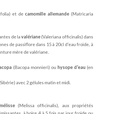
folia) et de
camomille allemande
(Matricaria
antes de la
valériane
(Valeriana officinalis) dans
nes de passiflore dans 15 à 20cl d’eau froide, à
einture mère de valériane.
acopa
(Bacopa monnieri) ou
hysope d’eau
(en
Sibérie) avec 2 gélules matin et midi.
mélisse
(Melissa officinalis), aux propriétés
issantes, à boire 4 à 5 fois par jour froide ou