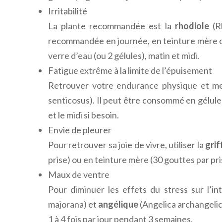
Irritabilité
La plante recommandée est la
rhodiole
(Rh
recommandée en journée, en teinture mère ou
verre d’eau (ou 2 gélules), matin et midi.
Fatigue extrême à la limite de l’épuisement
Retrouver votre endurance physique et men
senticosus). Il peut être consommé en gélules
et le midi si besoin.
Envie de pleurer
Pour retrouver sa joie de vivre, utiliser la
grif
prise) ou en teinture mère (30 gouttes par pr
Maux de ventre
Pour diminuer les effets du stress sur l’in
majorana) et
angélique
(Angelica archangelic
1 à 4 fois par jour pendant 3 semaines.