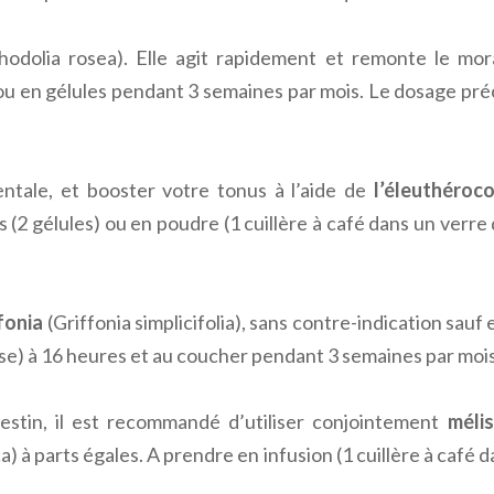
odolia rosea). Elle agit rapidement et remonte le mo
 en gélules pendant 3 semaines par mois. Le dosage préc
tale, et booster votre tonus à l’aide de
l’éleuthéroc
 (2 gélules) ou en poudre (1 cuillère à café dans un verre 
fonia
(Griffonia simplicifolia), sans contre-indication sauf
ise) à 16 heures et au coucher pendant 3 semaines par mois
testin, il est recommandé d’utiliser conjointement
méli
a) à parts égales. A prendre en infusion (1 cuillère à café