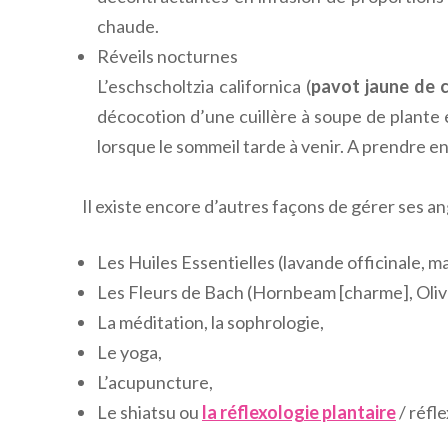
chaude.
Réveils nocturnes
L’eschscholtzia californica (
pavot jaune de c
décocotion d’une cuillère à soupe de plante e
lorsque le sommeil tarde à venir. A prendre e
Il existe encore d’autres façons de gérer ses an
Les Huiles Essentielles (lavande officinale, ma
Les Fleurs de Bach (Hornbeam [charme], Olive
La méditation, la sophrologie,
Le yoga,
L’acupuncture,
Le shiatsu ou
la réflexologie plantaire
/ réfl