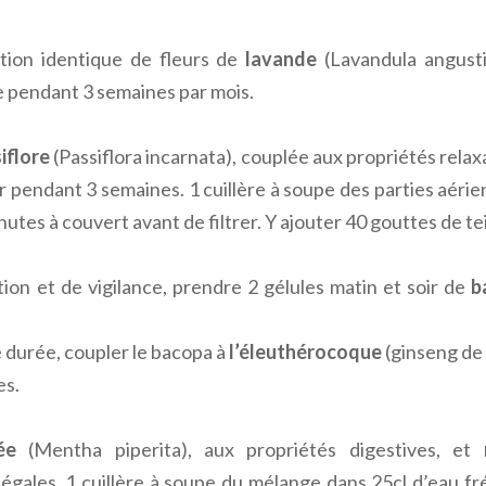
tion identique de fleurs de
lavande
(Lavandula angusti
ée pendant 3 semaines par mois.
iflore
(Passiflora incarnata), couplée aux propriétés relax
 pendant 3 semaines. 1 cuillère à soupe des parties aérien
minutes à couvert avant de filtrer. Y ajouter 40 gouttes de t
on et de vigilance, prendre 2 gélules matin et soir de
b
 durée, coupler le bacopa à
l’éleuthérocoque
(ginseng de 
es.
ée
(Mentha piperita), aux propriétés digestives, et
gales. 1 cuillère à soupe du mélange dans 25cl d’eau frém