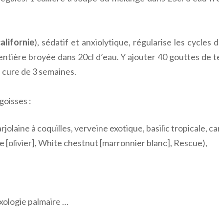
alifornie
), sédatif et anxiolytique, régularise les cycle
ntière broyée dans 20cl d’eau. Y ajouter 40 gouttes de te
n cure de 3 semaines.
goisses :
rjolaine à coquilles, verveine exotique, basilic tropicale, 
 [olivier], White chestnut [marronnier blanc], Rescue),
exologie palmaire …