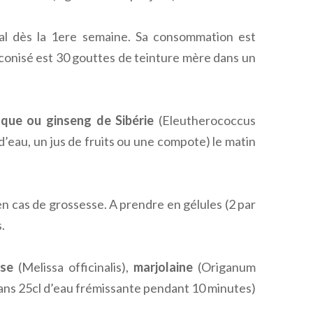
ral dès la 1ere semaine. Sa consommation est
onisé est 30 gouttes de teinture mère dans un
oque ou ginseng de Sibérie
(Eleutherococcus
d’eau, un jus de fruits ou une compote) le matin
 en cas de grossesse. A prendre en gélules (2 par
.
sse
(Melissa officinalis),
marjolaine
(Origanum
 dans 25cl d’eau frémissante pendant 10 minutes)