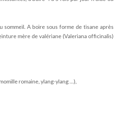
s du sommeil. A boire sous forme de tisane après
inture mère de valériane (Valeriana officinalis)
camomille romaine, ylang-ylang …),