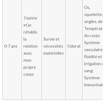
Os,
squelette,
J’existe
ongles, den
et je
Températu
rétablis
du corps
la
Survie et
Système
0-7 ans
relation
nécessités
Odorat
vasculaire,
avec
matérielles
fluidité et
mon
irrigation d
propre
sang
corps
Système
immunitair