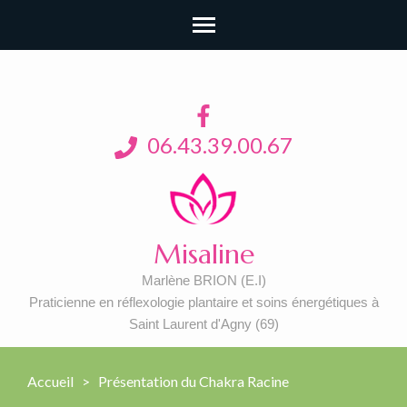
06.43.39.00.67
Misaline
Marlène BRION (E.I)
Praticienne en réflexologie plantaire et soins énergétiques à
Saint Laurent d'Agny (69)
Accueil
>
Présentation du Chakra Racine