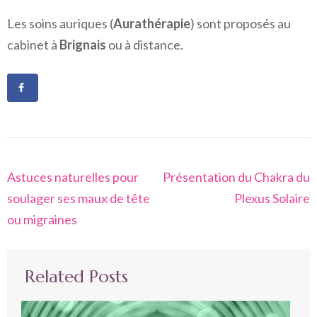
Les soins auriques (
Aurathérapie
) sont proposés au
cabinet à
Brignais
ou à distance.
Navigation
Astuces naturelles pour
Présentation du Chakra du
de
soulager ses maux de tête
Plexus Solaire
l’article
ou migraines
Related Posts